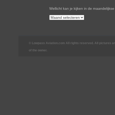
Wellicht kan je kijken in de maandelijks
© Lowpass Aviation.com All rights reserved. All pictures a
of the owner.